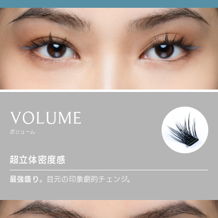
VOLUME
ボリューム
超立体密度感
最強盛り
。目元の印象劇的チェンジ。