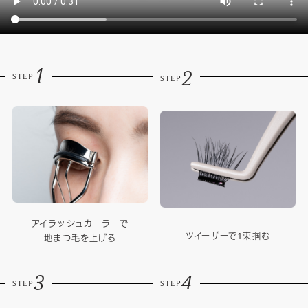
1
2
STEP
STEP
アイラッシュカーラーで
ツイーザーで1束掴む
地まつ毛を上げる
3
4
STEP
STEP