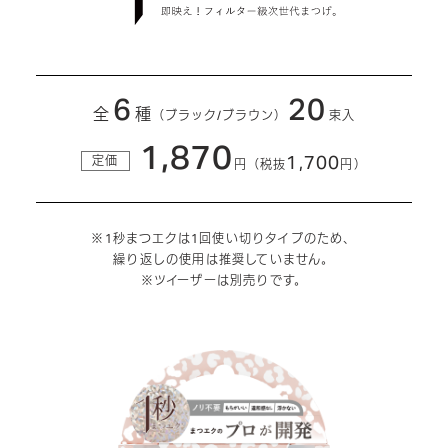
6
20
全
種
（ブラック/ブラウン）
束入
1,870
1,700
定価
円
（税抜
円）
※1秒まつエクは1回使い切りタイプのため、
繰り返しの使用は推奨していません。
※ツイーザーは別売りです。