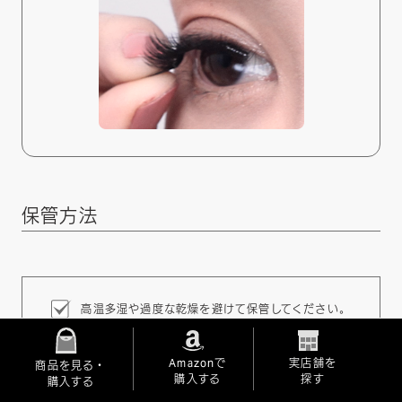
保管方法
高温多湿や過度な乾燥を避けて保管してください。
粘着性が低下する可能性があります。
Amazonで
実店舗を
商品を見る・
購入する
探す
購入する