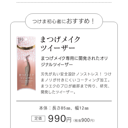
まつげメイク専用に開発された
オリ
ジナルツイーザー
刃先が丸い安全設計ノンストレス！
つけ
まノリが付きにくいコーティング加工。
まつエクのプロが細部まで拘り、研究、
開発したツイーザー。
本体：長さ85㎜、幅12㎜
990
定価
円
900
（税抜
円）