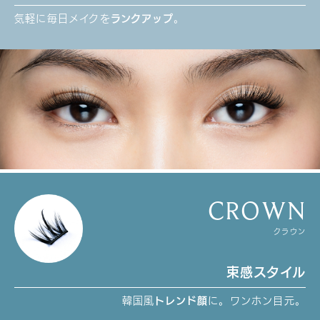
気軽に毎日メイクを
ランクアップ
。
CROWN
クラウン
束感スタイル
韓国風
トレンド顔
に。ワンホン目元。