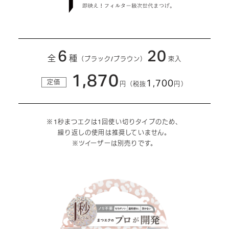
6
20
全
種
（ブラック/ブラウン）
束入
1,870
1,700
定価
円
（税抜
円）
※1秒まつエクは1回使い切りタイプのため、
繰り返しの使用は推奨していません。
※ツイーザーは別売りです。