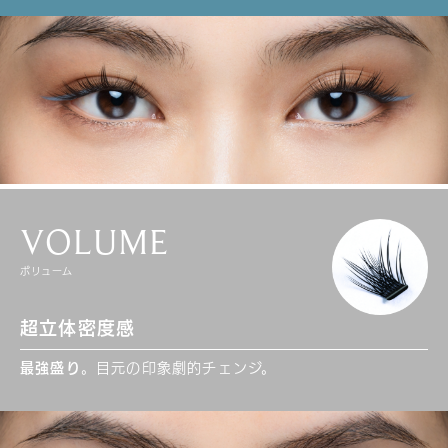
VOLUME
ボリューム
超立体密度感
最強盛り
。目元の印象劇的チェンジ。