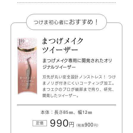
まつげメイク専用に開発された
オリ
ジナルツイーザー
刃先が丸い安全設計ノンストレス！
つけ
まノリが付きにくいコーティング加工。
まつエクのプロが細部まで拘り、研究、
開発したツイーザー。
本体：長さ85㎜、幅12㎜
990
定価
円
900
（税抜
円）