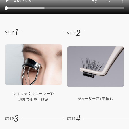
1
2
STEP
STEP
アイラッシュカーラーで
ツイーザーで1束掴む
地まつ毛を上げる
3
4
STEP
STEP