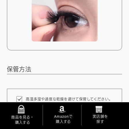
保管方法
高温多湿や過度な乾燥を避けて保管してください。
粘着性が低下する可能性があります。
Amazonで
実店舗を
商品を見る・
購入する
探す
購入する