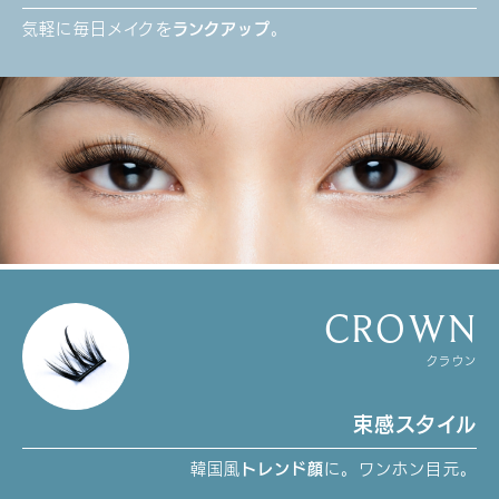
気軽に毎日メイクを
ランクアップ
。
CROWN
クラウン
束感スタイル
韓国風
トレンド顔
に。ワンホン目元。